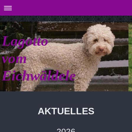
Lagotto
vom
Eichwäldele
AKTUELLES
2026