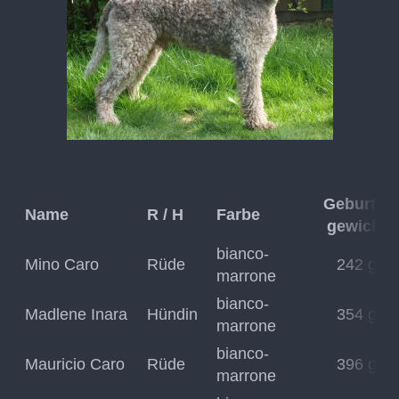
Geburts-
Name
R / H
Farbe
gewicht
bianco-
Mino Caro
Rüde
242 g
marrone
bianco-
Madlene Inara
Hündin
354 g
marrone
bianco-
Mauricio Caro
Rüde
396 g
marrone