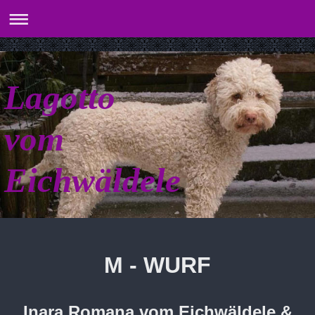
Lagotto
vom
Eichwäldele
M - WURF
Inara Romana vom Eichwäldele &