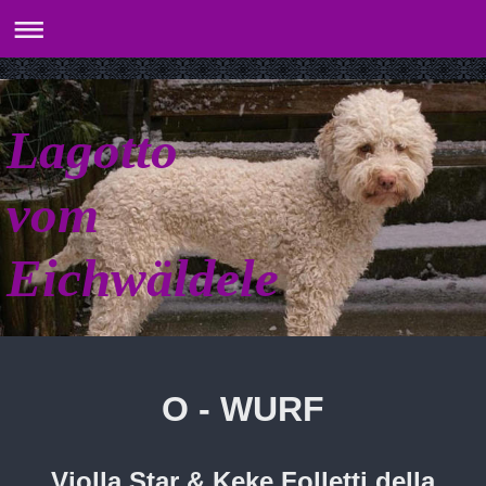
Lagotto
vom
Eichwäldele
O - WURF
Violla Star & Keke Folletti della