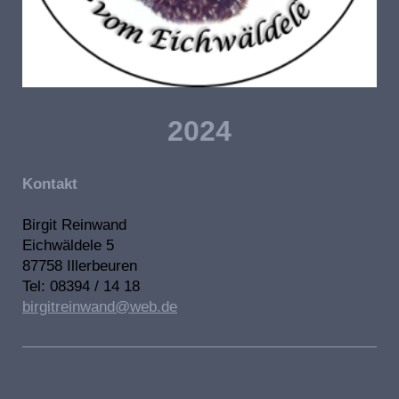
2024
Kontakt
Birgit Reinwand
Eichwäldele 5
87758 Illerbeuren
Tel: 08394 / 14 18
birgitreinwand@web.de