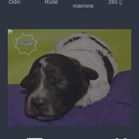
Odin
Rüde
260 g
marrone