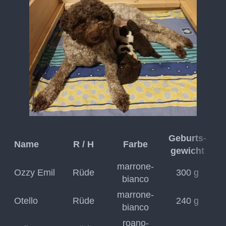
Geburts-
Name
R / H
Farbe
gewicht
marrone-
Ozzy Emil
Rüde
300 g
bianco
marrone-
Otello
Rüde
240 g
bianco
roano-