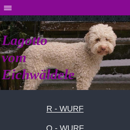
Lagotto
vom
Eichwäldele
R - WURF
Q
- WU
RF