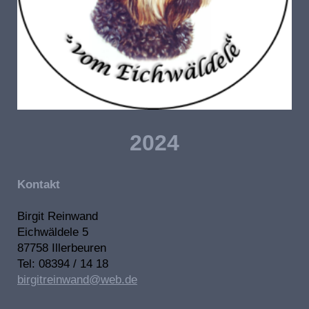
2024
Kontakt
Birgit Reinwand
Eichwäldele 5
87758 Illerbeuren
Tel: 08394 / 14 18
birgitreinwand@web.de