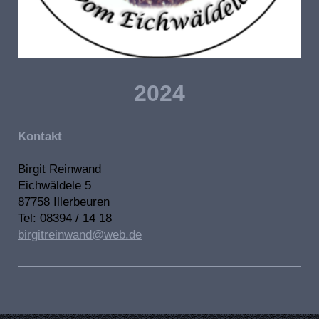
2024
Kontakt
Birgit Reinwand
Eichwäldele 5
87758 Illerbeuren
Tel: 08394 / 14 18
birgitreinwand@web.de