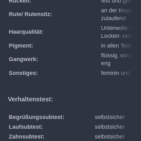
Rücken:
fest und gerade
an der Kruppe a
Rute/ Rutensitz:
zulaufend
Unterwolle: korr
Haarqualität:
Locken: rassety
Pigment:
in allen Teilen
flüssig, vorne s
Gangwerk:
eng
Sonstiges:
feminin und ras
Verhaltenstest:
Begrüßungssubtest:
selbstsicher
Laufsubtest:
selbstsicher
Zahnsubtest:
selbstsicher