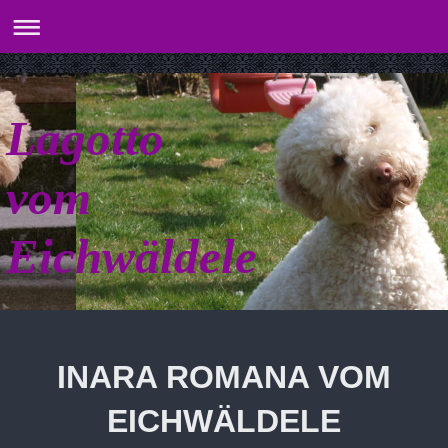
Lagotto
vom
Eichwäldele
INARA ROMANA VOM
EICHWÄLDELE