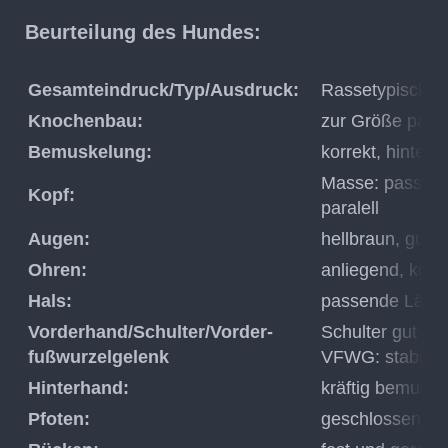
Beurteilung des Hundes:
Gesamteindruck/Typ/Ausdruck:
Rassetypisch fe
Knochenbau:
zur Größe pass
Bemuskelung:
korrekt, hinten
Masse: passend
Kopf:
paralell
Augen:
hellbraun, gut e
Ohren:
anliegend, korr
Hals:
passende Länge
Vorderhand/Schulter/Vorder-
Schulter gut sc
fußwurzelgelenk
VFWG: stabil
Hinterhand:
kräftig bemuskel
Pfoten:
geschlossen, sc