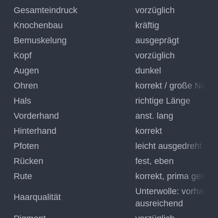
Gesamteindruck
vorzüglich
Knochenbau
kräftig
Bemuskelung
ausgeprägt
Kopf
vorzüglich
Augen
dunkel
Ohren
korrekt / große Nase
Hals
richtige Länge
Vorderhand
anst. lang
Hinterhand
korrekt
Pfoten
leicht ausgedreht gest
Rücken
fest, eben
Rute
korrekt, prima getrag
Unterwolle: vorhande
Haarqualität
ausreichend